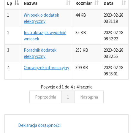
Lp
Nazwa
Rozmiar
Data
1
Wniosek o dodatek
44 KB
2023-02-28
elektryczny
08:31:19
2
Instruktaż jak wypełnić
35 KB
2023-02-28
wniosek
08:32:22
3
Poradnik dodatek
253 KB
2023-02-28
elektryczny
08:32:55
4
Obowiązek informacyjny
399 KB
2023-02-28
08:35:01
Pozycje od 1 do 4 z 4 łącznie
Poprzednia
1
Następna
Deklaracja dostępności