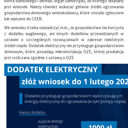
konta bankowego i określić organ samorządu, do którego składany
jest wniosek. Należy również wskazać główne źródło ogrzewania
gospodarstwa domowego wnioskodawcy, które zostało zgłoszone
lub wpisane do CEEB.
We wniosku trzeba oświadczyć m.in., że gospodarstwo nie korzysta
z dodatku węglowego, ani innych dodatków przewidzianych w
ustawie o szczególnych rozwiązaniach w zakresie niektórych
źródeł ciepła. Dodatek elektryczny nie przysługuje gospodarstwom
domowym, które posiadają mikroinstalację OZE, której produkcja
jest rozliczana zgodnie z ustawą o OZE.