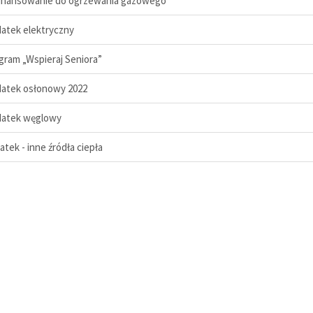
finansowanie do ogrzewania gazowego
datek elektryczny
ogram „Wspieraj Seniora”
datek osłonowy 2022
datek węglowy
atek - inne źródła ciepła