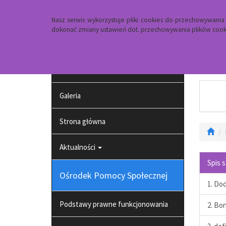
Strona główna
Dojazd
Kontakt
Nasz serwis wykorzystuje pliki cookies do przechowywani
dokonać zmiany ustawień dot. przechowywania plików cooki
Projekt pt. działania na rzecz osób
zagrożonych ubóstwem lub
wykluczeniem społecznym
Galeria
Strona główna
Aktualności
Spis 
Ośrodek Pomocy Społecznej
1. Do
Podstawy prawne funkcjonowania
2. Bo