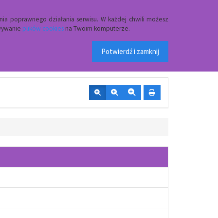
Przycisk wyszukaj duży
Szukaj
nia poprawnego działania serwisu. W każdej chwili możesz
owywanie
plików cookies
na Twoim komputerze.
 w Czerwinie
Potwierdź i zamknij