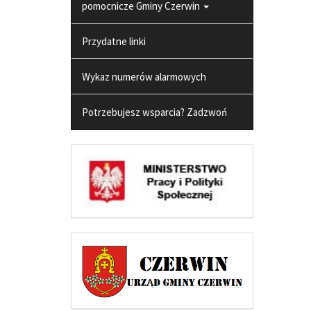
pomocnicze Gminy Czerwin
Przydatne linki
Wykaz numerów alarmowych
Potrzebujesz wsparcia? Zadzwoń