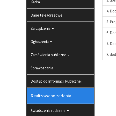
3. do
Kadra
4. Do
Dane teleadresowe
5. Pr
Zarządzenia
6. Do
Ogłoszenia
7. Do
8. dod
Zamówienia publiczne
Sprawozdania
Dostęp do Informacji Publicznej
Realizowane zadania
Świadczenia rodzinne