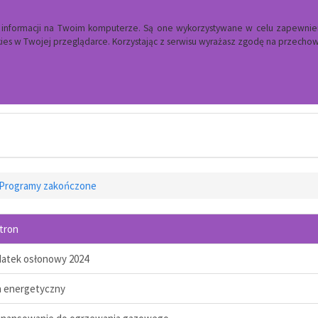
a informacji na Twoim komputerze. Są one wykorzystywane w celu zapewnie
es w Twojej przeglądarce. Korzystając z serwisu wyrażasz zgodę na przech
Ośrodek Pomocy Społecznej
Programy zakończone
stron
datek osłonowy 2024
n energetyczny