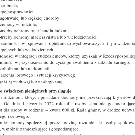
zrobocia;
epełnosprawności;
ugotrwałej lub ciężkiej choroby;
rzemocy w rodzinie;
trzeby ochrony ofiar handlu ludźmi;
trzeby ochrony macierzyństwa lub wielodzietności;
ezradności w sprawach opiekuńczo-wychowawczych i prowadzeni
epełnych lub wielodzietnych;
udności w integracji cudzoziemców, którzy uzyskali w Rzeczypospolitej
udności w przystosowaniu do życia po zwolnieniu z zakładu karnego;
koholizmu lub narkomanii;
arzenia losowego i sytuacji kryzysowej;
ęski żywiołowej lub ekologicznej.
o świadczeń pieniężnych przysługuje
i rodzinom, których posiadane dochody nie przekraczają kryteriów 
ej. Od dnia 1 stycznia 2022 roku dla osoby samotnie gospodarujące
st dla osoby w rodzinie – kwota 600 zł. Rada gminy, w drodze uchw
ego i celowego.
mie pomocy społecznej przez rodzinę rozumie się osoby spokrewn
 wspólnie zamieszkujące i gospodarujące.
ód uważa się sumę miesięcznych przychodów z miesiąca poprzedzając