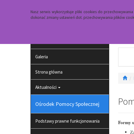
Strona główna
Dojazd
Kontakt
Nasz serwis wykorzystuje pliki cookies do przechowywani
dokonać zmiany ustawień dot. przechowywania plików cooki
Projekt pt. działania na rzecz osób
zagrożonych ubóstwem lub
wykluczeniem społecznym
Galeria
Strona główna
Aktualności
Pom
Ośrodek Pomocy Społecznej
Podstawy prawne funkcjonowania
Formy u
Za