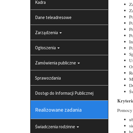
Kadra
Z
Za
P
Dane teleadresowe
P
Pr
Zarządzenia
Po
I
Ogłoszenia
Po
S
Us
Zamówienia publiczne
O
R
Sprawozdania
M
D
Św
Dostęp do Informacji Publicznej
Kryteri
Realizowane zadania
Pomocy 
u
si
Świadczenia rodzinne
b