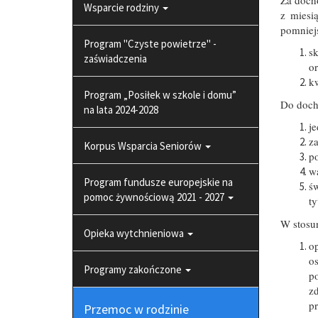
Wsparcie rodziny
z miesi
pomniej
Program "Czyste powietrze" -
s
zaświadczenia
or
k
Program „Posiłek w szkole i domu”
Do docho
na lata 2024-2028
je
za
Korpus Wsparcia Seniorów
po
wa
Program fundusze europejskie na
św
pomoc żywnościową 2021 - 2027
ty
W stosu
Opieka wytchnieniowa
o
os
Programy zakończone
p
z
pr
Przemoc w rodzinie