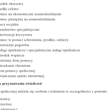
asiłek okresowy
siłki celowe
omoc na ekonomiczne usamodzielnienie
omoc pieniężna na usamodzielnienie
aca socjalna
radnictwo specjalistyczne
nterwencja kryzysowa
moc w postaci schronienia, posiłku, odzieży
prawienie pogrzebu
ługi opiekuńcze i specjalistyczne usługi opiekuńcze
środek wsparcia
odzinny dom pomocy
ieszkanie chronione
om pomocy społecznej
iadczenia opieki zdrowotnej
a przyznawania świadczeń
społecznej udziela się osobom i rodzinom w szczególności z powodu:
bóstwa;
eroctwa;
ezdomności;