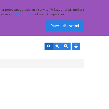
Przycisk wyszukaj duży
Szukaj
nia poprawnego działania serwisu. W każdej chwili możesz
owywanie
plików cookies
na Twoim komputerze.
 w Czerwinie
Potwierdź i zamknij