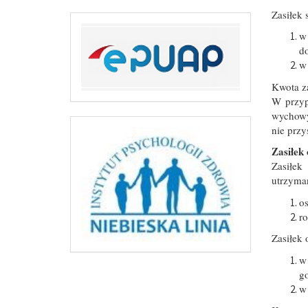
Zasiłek 
w
d
w
Kwota za
W przyp
wychowyw
nie przy
Zasiłek
Zasiłek
utrzyma
os
ro
Zasiłek 
w
go
w