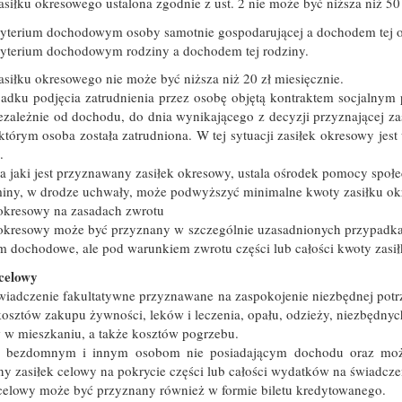
siłku okresowego ustalona zgodnie z ust. 2 nie może być niższa niż 5
ryterium dochodowym osoby samotnie gospodarującej a dochodem tej 
ryterium dochodowym rodziny a dochodem tej rodziny.
siłku okresowego nie może być niższa niż 20 zł miesięcznie.
adku podjęcia zatrudnienia przez osobę objętą kontraktem socjalnym
ezależnie od dochodu, do dnia wynikającego z decyzji przyznającej za
którym osoba została zatrudniona. W tej sytuacji zasiłek okresowy jest
.
a jaki jest przyznawany zasiłek okresowy, ustala ośrodek pomocy społe
iny, w drodze uchwały, może podwyższyć minimalne kwoty zasiłku ok
 okresowy na zasadach zwrotu
 okresowy może być przyznany w szczególnie uzasadnionych przypadka
m dochodowe, ale pod warunkiem zwrotu części lub całości kwoty zasił
 celowy
świadczenie fakultatywne przyznawane na zaspokojenie niezbędnej potr
 kosztów zakupu żywności, leków i leczenia, opału, odzieży, niezbę
 w mieszkaniu, a także kosztów pogrzebu.
bezdomnym i innym osobom nie posiadającym dochodu oraz możl
y zasiłek celowy na pokrycie części lub całości wydatków na świadcze
 celowy może być przyznany również w formie biletu kredytowanego.