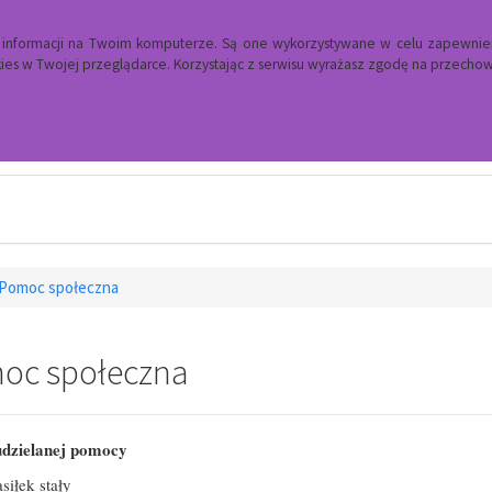
a informacji na Twoim komputerze. Są one wykorzystywane w celu zapewnie
es w Twojej przeglądarce. Korzystając z serwisu wyrażasz zgodę na przech
Ośrodek Pomocy Społecznej
Pomoc społeczna
oc społeczna
dzielanej pomocy
siłek stały