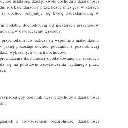
chód ustala się, dzieląc kwotę dochodu z działalności
i rok kalendarzowy przez liczbę miesięcy, w których
ci, za dochód przyjmuje się kwotę zadeklarowaną w
anym podatku dochodowym od niektórych przychodów
arowaną w oświadczeniu tej osoby.
i przychodami lub rozlicza się wspólnie z małżonkiem,
w jakiej pozostaje dochód podatnika z pozarolniczej
ystkich wykazanych w nich dochodów.
prowadzenia działalności opodatkowanej na zasadach
la się na podstawie zaświadczenia wydanego przez
ści:
rzypadku gdy podatnik łączy przychody z działalności
em;
zanych z prowadzeniem pozarolniczej działalności