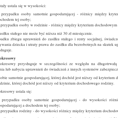
stały ustala się w wysokości:
 przypadku osoby samotnie gospodarującej - różnicy między kryt
ochodem tej osoby;
 przypadku osoby w rodzinie - różnicy między kryterium dochodowym 
siłku stałego nie może być niższa niż 30 zł miesięcznie.
adku zbiegu uprawnień do zasiłku stałego i renty socjalnej, świadc
ania dziecka i utraty prawa do zasiłku dla bezrobotnych na skutek up
sługuje.
 okresowy
 okresowy przysługuje w szczególności ze względu na długotrwałą 
nia lub nabycia uprawnień do świadczeń z innych systemów zabezpiecz
obie samotnie gospodarującej, której dochód jest niższy od kryteriu
dzinie, której dochód jest niższy od kryterium dochodowego rodziny.
okresowy ustala się:
 przypadku osoby samotnie gospodarującej - do wysokości różn
spodarującej a dochodem tej osoby;
 przypadku rodziny - do wysokości różnicy między kryterium dochodo