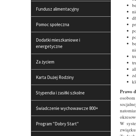
be
Fundusz alimentacyjny
ni
dł
p
Pomoc społeczna
po
po
Dodatki mieszkaniowe i
b
energetyczne
ni
tr
Za życiem
tr
al
zd
Karta Dużej Rodziny
kl
Prawo d
Stypendia i zasiłki szkolne
osobom 
socjaln
Świadczenie wychowawcze 800+
natomia
okresow
W syste
Program "Dobry Start"
związku,
Za doch