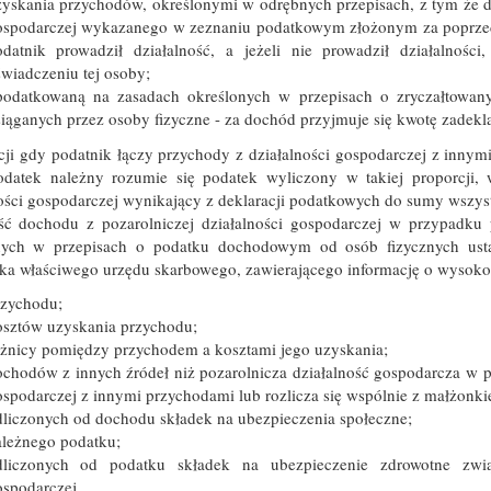
yskania przychodów, określonymi w odrębnych przepisach, z tym że do
ospodarczej wykazanego w zeznaniu podatkowym złożonym za poprzedn
odatnik prowadził działalność, a jeżeli nie prowadził działalnoś
wiadczeniu tej osoby;
podatkowaną na zasadach określonych w przepisach o zryczałtow
iąganych przez osoby fizyczne - za dochód przyjmuje się kwotę zadekl
ji gdy podatnik łączy przychody z działalności gospodarczej z innym
odatek należny rozumie się podatek wyliczony w takiej proporcji, 
ności gospodarczej wynikający z deklaracji podatkowych do sumy wsz
ć dochodu z pozarolniczej działalności gospodarczej w przypadku 
nych w przepisach o podatku dochodowym od osób fizycznych usta
ika właściwego urzędu skarbowego, zawierającego informację o wysoko
rzychodu;
osztów uzyskania przychodu;
óżnicy pomiędzy przychodem a kosztami jego uzyskania;
chodów z innych źródeł niż pozarolnicza działalność gospodarcza w p
spodarczej z innymi przychodami lub rozlicza się wspólnie z małżonki
liczonych od dochodu składek na ubezpieczenia społeczne;
ależnego podatku;
dliczonych od podatku składek na ubezpieczenie zdrowotne zwią
spodarczej.