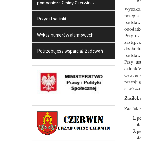
pomocnicze Gminy Czerwin
Wysokoś
przepis
Przydatne linki
podstaw
opodatk
Wykaz numerów alarmowych
Przy us
zastępc
dochodu
Potrzebujesz wsparcia? Zadzwoń
podstawi
Przy us
członków
Osobie 
przysłu
społeczn
Zasiłek 
Zasiłek 
pe
do
pe
do