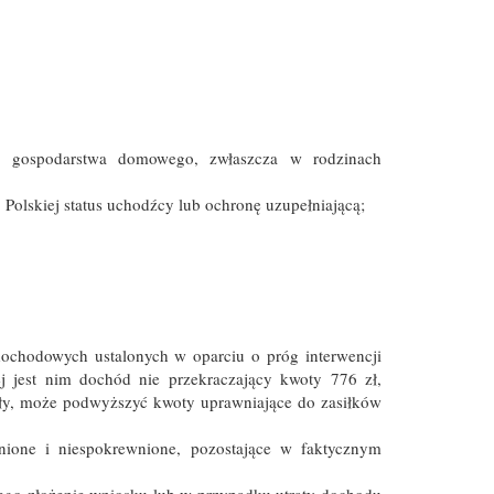
a gospodarstwa domowego, zwłaszcza w rodzinach
 Polskiej status uchodźcy lub ochronę uzupełniającą;
dochodowych ustalonych w oparciu o próg interwencji
j jest nim dochód nie przekraczający kwoty 776 zł,
ały, może podwyższyć kwoty uprawniające do zasiłków
ione i niespokrewnione, pozostające w faktycznym
ego złożenie wniosku lub w przypadku utraty dochodu