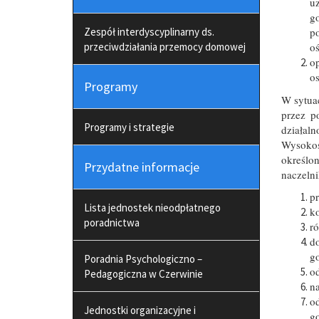
uz
g
Zespół interdyscyplinarny ds.
p
przeciwdziałania przemocy domowej
oś
o
os
Programy
W sytuac
przez p
Programy i strategie
działal
Wysokoś
określo
Przydatne informacje
naczeln
p
Lista jednostek nieodpłatnego
k
poradnictwa
r
do
go
Poradnia Psychologiczno –
od
Pedagogiczna w Czerwinie
n
o
Jednostki organizacyjne i
go