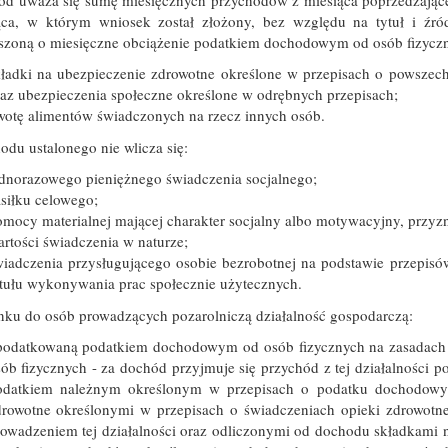
ąca, w którym wniosek został złożony, bez względu na tytuł i źródł
szoną o miesięczne obciążenie podatkiem dochodowym od osób fizycz
kładki na ubezpieczenie zdrowotne określone w przepisach o powsz
az ubezpieczenia społeczne określone w odrębnych przepisach;
wotę alimentów świadczonych na rzecz innych osób.
du ustalonego nie wlicza się:
dnorazowego pieniężnego świadczenia socjalnego;
siłku celowego;
mocy materialnej mającej charakter socjalny albo motywacyjny, przyz
rtości świadczenia w naturze;
iadczenia przysługującego osobie bezrobotnej na podstawie przepisów
tułu wykonywania prac społecznie użytecznych.
nku do osób prowadzących pozarolniczą działalność gospodarczą:
podatkowaną podatkiem dochodowym od osób fizycznych na zasadach
ób fizycznych - za dochód przyjmuje się przychód z tej działalności 
odatkiem należnym określonym w przepisach o podatku dochodowym
drowotne określonymi w przepisach o świadczeniach opieki zdrowotn
owadzeniem tej działalności oraz odliczonymi od dochodu składkami 