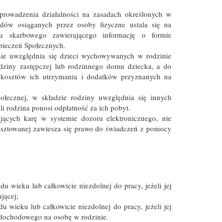
prowadzenia działalności na zasadach określonych w
ów osiąganych przez osoby fizyczne ustala się na
u skarbowego zawierającego informację o formie
pieczeń Społecznych.
 nie uwzględnia się dzieci wychowywanych w rodzinie
ziny zastępczej lub rodzinnego domu dziecka, a do
 kosztów ich utrzymania i dodatków przyznanych na
łecznej, w składzie rodziny uwzględnia się innych
i rodzina ponosi odpłatność za ich pobyt.
ących karę w systemie dozoru elektronicznego, nie
esztowanej zawiesza się prawo do świadczeń z pomocy
u wieku lub całkowicie niezdolnej do pracy, jeżeli jej
jącej;
u wieku lub całkowicie niezdolnej do pracy, jeżeli jej
 dochodowego na osobę w rodzinie.