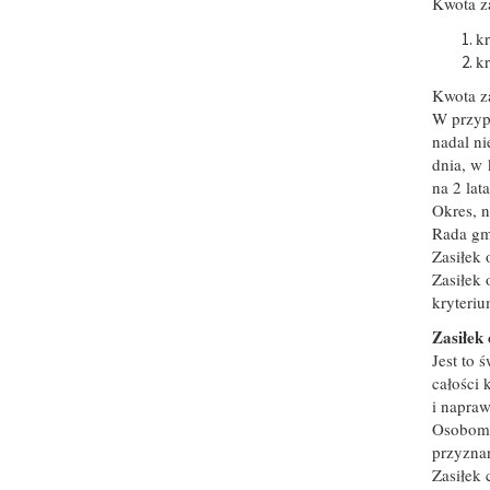
Kwota za
k
k
Kwota za
W przyp
nadal ni
dnia, w 
na 2 lata
Okres, n
Rada gm
Zasiłek
Zasiłek
kryteriu
Zasiłek
Jest to 
całości
i napraw
Osobom 
przyznan
Zasiłek