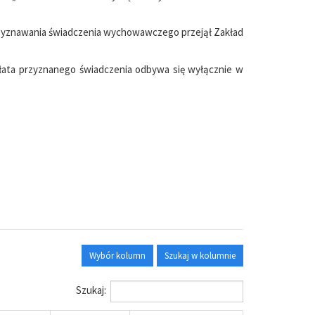
rzyznawania świadczenia wychowawczego przejął Zakład
płata przyznanego świadczenia odbywa się wyłącznie w
Wybór kolumn
Szukaj w kolumnie
Szukaj: