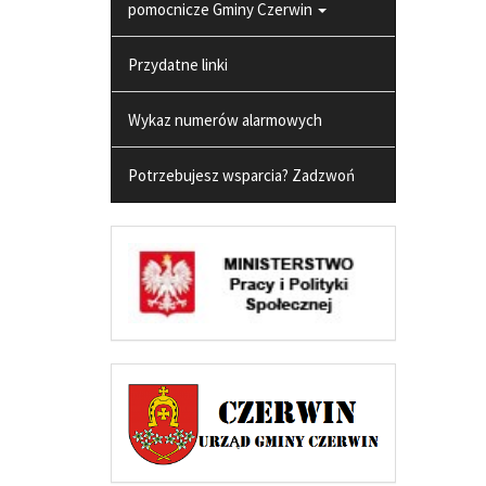
pomocnicze Gminy Czerwin
Przydatne linki
Wykaz numerów alarmowych
Potrzebujesz wsparcia? Zadzwoń