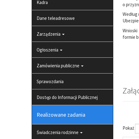
Kadra
o przyz
Według 
Dane teleadresowe
Ubezpie
Wnioski
Zarządzenia
formie 
Ogłoszenia
Zamówienia publiczne
Sprawozdania
Załą
Dostęp do Informacji Publicznej
Realizowane zadania
Pokaż
Świadczenia rodzinne