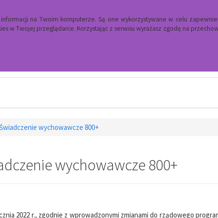
a informacji na Twoim komputerze. Są one wykorzystywane w celu zapewnie
es w Twojej przeglądarce. Korzystając z serwisu wyrażasz zgodę na przech
Ośrodek Pomocy Społecznej
Świadczenie wychowawcze 800+
adczenie wychowawcze 800+
cznia 2022 r., zgodnie z wprowadzonymi zmianami do rządowego progra