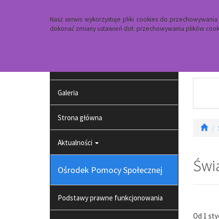
Strona główna
Dojazd
Kontakt
Nasz serwis wykorzystuje pliki cookies do przechowywani
dokonać zmiany ustawień dot. przechowywania plików cooki
Projekt pt. działania na rzecz osób
zagrożonych ubóstwem lub
wykluczeniem społecznym
Galeria
Strona główna
Aktualności
Świ
Ośrodek Pomocy Społecznej
Podstawy prawne funkcjonowania
Od 1 sty