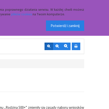
Przycisk wyszukaj duży
Szukaj
nia poprawnego działania serwisu. W każdej chwili możesz
owywanie
plików cookies
na Twoim komputerze.
 w Czerwinie
Potwierdź i zamknij
mu „Rodzina 500+” zmieniły się zasady naboru wniosków