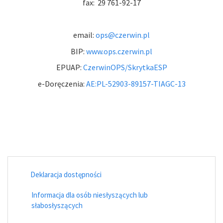
fax: 29 761-92-17
email:
ops@czerwin.pl
BIP:
www.ops.czerwin.pl
EPUAP:
CzerwinOPS/SkrytkaESP
e-Doręczenia:
AE:PL-52903-89157-TIAGC-13
Deklaracja dostępności
Informacja dla osób niesłyszących lub
słabosłyszących