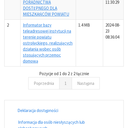
PORADNICTWA
11:30:29
DOSTĘPNEGO DLA
MIESZKAŃCÓW POWIATU
2
Informator bazy
1.4 MB
2024-08-
teleadresowej instytucji na
23
terenie powiatu
08:36:04
ostrołęckiego, realizujących
działania wobec osób
stosujących przemoc
domową
Pozycje od 1 do 2 z 2 łącznie
Poprzednia
1
Następna
Deklaracja dostępności
Informacja dla osób niesłyszących lub