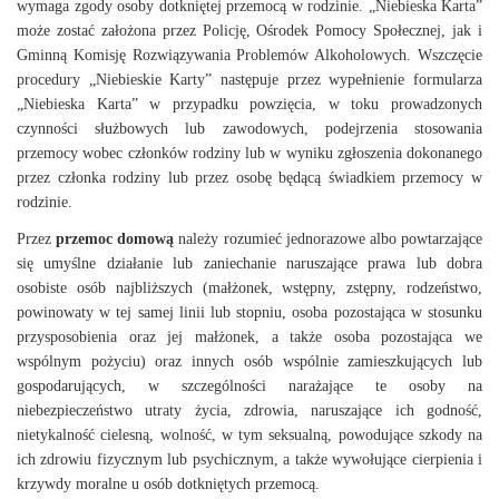
wymaga zgody osoby dotkniętej przemocą w rodzinie. „Niebieska Karta”
może zostać założona przez Policję, Ośrodek Pomocy Społecznej, jak i
Gminną Komisję Rozwiązywania Problemów Alkoholowych. Wszczęcie
procedury „Niebieskie Karty” następuje przez wypełnienie formularza
„Niebieska Karta” w przypadku powzięcia, w toku prowadzonych
czynności służbowych lub zawodowych, podejrzenia stosowania
przemocy wobec członków rodziny lub w wyniku zgłoszenia dokonanego
przez członka rodziny lub przez osobę będącą świadkiem przemocy w
rodzinie.
Przez
przemoc domową
należy rozumieć jednorazowe albo powtarzające
się umyślne działanie lub zaniechanie naruszające prawa lub dobra
osobiste osób najbliższych (małżonek, wstępny, zstępny, rodzeństwo,
powinowaty w tej samej linii lub stopniu, osoba pozostająca w stosunku
przysposobienia oraz jej małżonek, a także osoba pozostająca we
wspólnym pożyciu) oraz innych osób wspólnie zamieszkujących lub
gospodarujących, w szczególności narażające te osoby na
niebezpieczeństwo utraty życia, zdrowia, naruszające ich godność,
nietykalność cielesną, wolność, w tym seksualną, powodujące szkody na
ich zdrowiu fizycznym lub psychicznym, a także wywołujące cierpienia i
krzywdy moralne u osób dotkniętych przemocą.