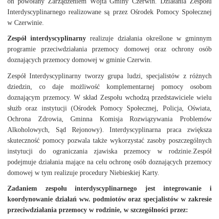
on powołany Zarządzeniem Wójta Gminy Czerwin. Działania Zespołu
Interdyscyplinarnego realizowane są przez Ośrodek Pomocy Społecznej
w Czerwinie.
Zespół interdyscyplinarny
realizuje działania określone w gminnym
programie przeciwdziałania przemocy domowej oraz ochrony osób
doznających przemocy domowej w gminie Czerwin.
Zespół Interdyscyplinarny tworzy grupa ludzi, specjalistów z różnych
dziedzin, co daje możliwość komplementarnej pomocy osobom
doznającym przemocy. W skład Zespołu wchodzą przedstawiciele wielu
służb oraz instytucji (Ośrodek Pomocy Społecznej, Policja, Oświata,
Ochrona Zdrowia, Gminna Komisja Rozwiązywania Problemów
Alkoholowych, Sąd Rejonowy). Interdyscyplinarna praca zwiększa
skuteczność pomocy pozwala także wykorzystać zasoby poszczególnych
instytucji do ograniczania zjawiska przemocy w rodzinie.Zespół
podejmuje działania mające na celu ochronę osób doznających przemocy
domowej w tym realizuje procedury Niebieskiej Karty.
Zadaniem zespołu interdyscyplinarnego jest integrowanie i
koordynowanie działań ww. podmiotów oraz specjalistów w zakresie
przeciwdziałania przemocy w rodzinie, w szczególności przez: